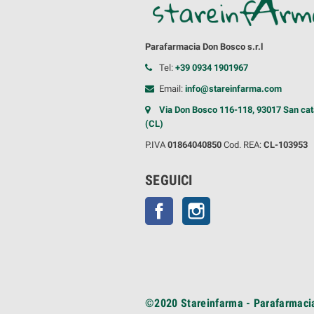
Parafarmacia Don Bosco s.r.l
Tel:
+39 0934 1901967
Email:
info@stareinfarma.com
Via Don Bosco 116-118, 93017 San cat
(CL)
P.IVA
01864040850
Cod. REA:
CL-103953
SEGUICI
Facebook
Instagram
©2020
Stareinfarma - Parafarmacia