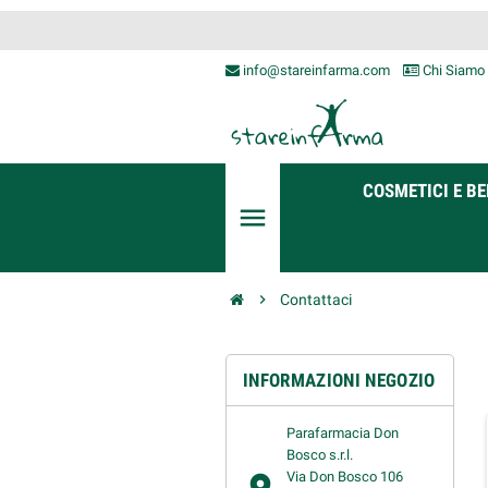
info@stareinfarma.com
Chi Siamo
COSMETICI E BE
menu
chevron_right
Contattaci
INFORMAZIONI NEGOZIO
Parafarmacia Don
Bosco s.r.l.
Via Don Bosco 106