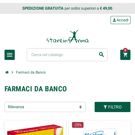
SPEDIZIONE GRATUITA
per ordini superiori a
€ 49,00
.
person
Accedi
0
menu
search
shopping_cart
chevron_right
Farmaci da Banco
FARMACI DA BANCO
Rilevanza
FILTRO
-25%