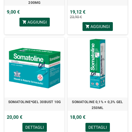
200MG
9,00 €
19,12 €
23,90 €
AGGIUNGI
shopping_cart
AGGIUNGI
shopping_cart
SOMATOLINE*GEL 30BUST 10G
SOMATOLINE 0,1% + 0,3% GEL
250ML
20,00 €
18,00 €
DETTAGLI
DETTAGLI