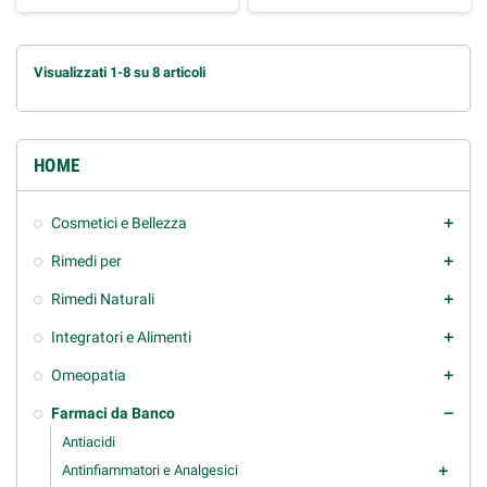
Visualizzati 1-8 su 8 articoli
HOME
Cosmetici e Bellezza
add
Rimedi per
add
Rimedi Naturali
add
Integratori e Alimenti
add
Omeopatia
add
Farmaci da Banco
remove
Antiacidi
Antinfiammatori e Analgesici
add