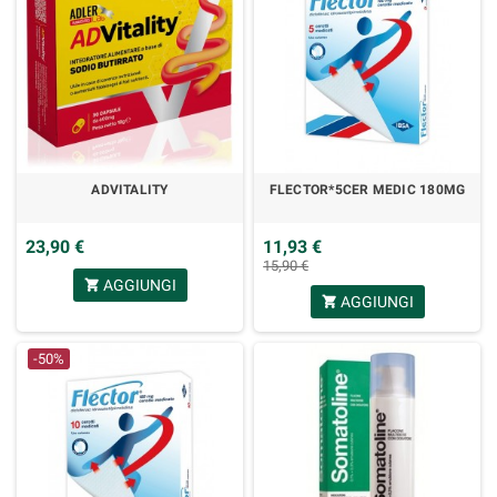
ADVITALITY
FLECTOR*5CER MEDIC 180MG
23,90 €
11,93 €
15,90 €
AGGIUNGI
shopping_cart
AGGIUNGI
shopping_cart
-50%