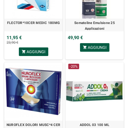
FLECTOR*10CER MEDIC 180MG
Somatoline Emulsione 25
Applicazioni
11,95 €
49,90 €
23,90 €
AGGIUNGI
shopping_cart
AGGIUNGI
shopping_cart
-20%
NUROFLEX DOLORI MUSC*4 CER
ADDOL 03 100 ML