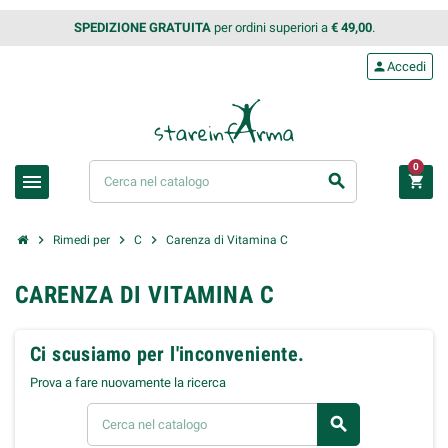
SPEDIZIONE GRATUITA
per ordini superiori a
€ 49,00
.
person
Accedi
0
menu
search
shopping_cart
chevron_right
chevron_right
chevron_right
Rimedi per
C
Carenza di Vitamina C
CARENZA DI VITAMINA C
Ci scusiamo per l'inconveniente.
Prova a fare nuovamente la ricerca
search