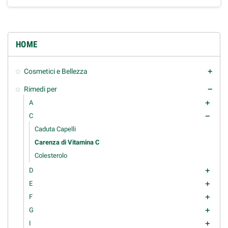
HOME
Cosmetici e Bellezza
add
Rimedi per
remove
A
add
C
remove
Caduta Capelli
Carenza di Vitamina C
Colesterolo
D
add
E
add
F
add
G
add
I
add