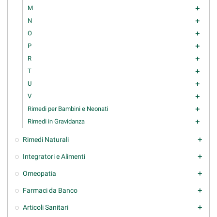
M
add
N
add
O
add
P
add
R
add
T
add
U
add
V
add
Rimedi per Bambini e Neonati
add
Rimedi in Gravidanza
add
Rimedi Naturali
add
Integratori e Alimenti
add
Omeopatia
add
Farmaci da Banco
add
Articoli Sanitari
add