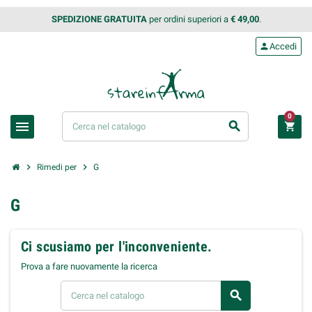
SPEDIZIONE GRATUITA
per ordini superiori a
€ 49,00
.
person
Accedi
0
menu
search
shopping_cart
chevron_right
chevron_right
Rimedi per
G
G
Ci scusiamo per l'inconveniente.
Prova a fare nuovamente la ricerca
search