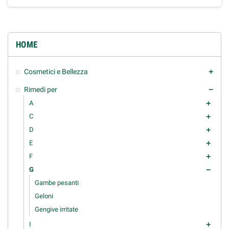
HOME
Cosmetici e Bellezza
add
Rimedi per
remove
A
add
C
add
D
add
E
add
F
add
G
remove
Gambe pesanti
Geloni
Gengive irritate
I
add