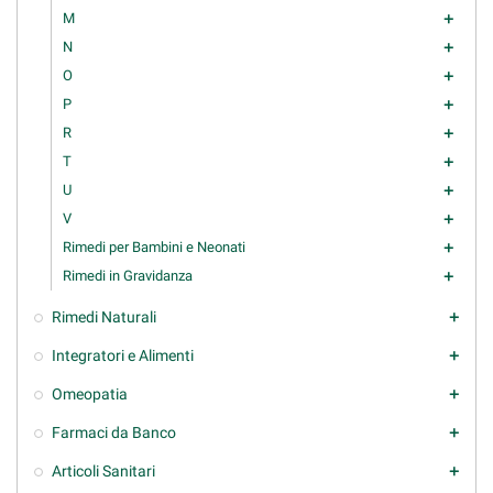
M
add
N
add
O
add
P
add
R
add
T
add
U
add
V
add
Rimedi per Bambini e Neonati
add
Rimedi in Gravidanza
add
Rimedi Naturali
add
Integratori e Alimenti
add
Omeopatia
add
Farmaci da Banco
add
Articoli Sanitari
add