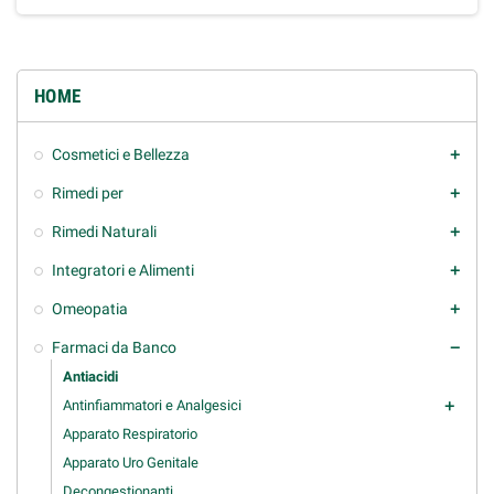
HOME
Cosmetici e Bellezza
add
Rimedi per
add
Rimedi Naturali
add
Integratori e Alimenti
add
Omeopatia
add
Farmaci da Banco
remove
Antiacidi
Antinfiammatori e Analgesici
add
Apparato Respiratorio
Apparato Uro Genitale
Decongestionanti