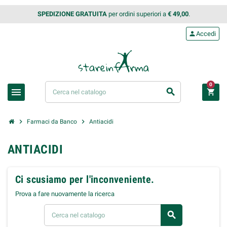
SPEDIZIONE GRATUITA
per ordini superiori a
€ 49,00
.
person
Accedi
0
menu
search
shopping_cart
chevron_right
chevron_right
Farmaci da Banco
Antiacidi
ANTIACIDI
Ci scusiamo per l'inconveniente.
Prova a fare nuovamente la ricerca
search