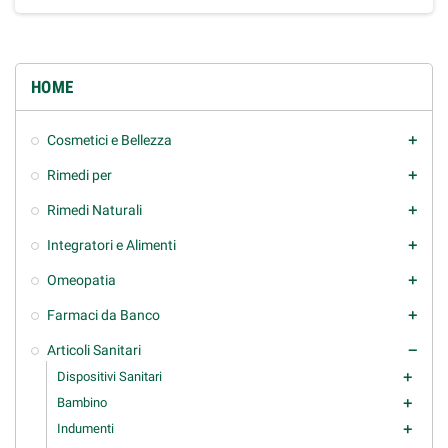
HOME
Cosmetici e Bellezza
add
Rimedi per
add
Rimedi Naturali
add
Integratori e Alimenti
add
Omeopatia
add
Farmaci da Banco
add
Articoli Sanitari
remove
Dispositivi Sanitari
add
Bambino
add
Indumenti
add