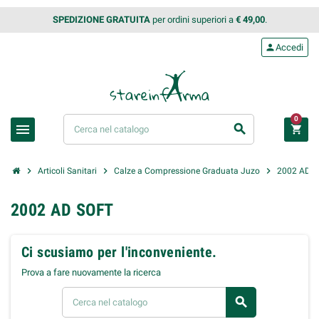
SPEDIZIONE GRATUITA
per ordini superiori a
€ 49,00
.
person
Accedi
0
menu
search
shopping_cart
chevron_right
chevron_right
chevron_right
Articoli Sanitari
Calze a Compressione Graduata Juzo
2002 AD S
2002 AD SOFT
Ci scusiamo per l'inconveniente.
Prova a fare nuovamente la ricerca
search