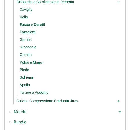
Ortopedia e Comfort per la Persona
remove
Caviglia
Collo
Fasce e Cerotti
Fazzoletti
Gamba
Ginocchio
Gomito
Polso e Mano
Piede
Schiena
Spalla
Torace e Addome
Calze a Compressione Graduata Juzo
add
Marchi
add
Bundle