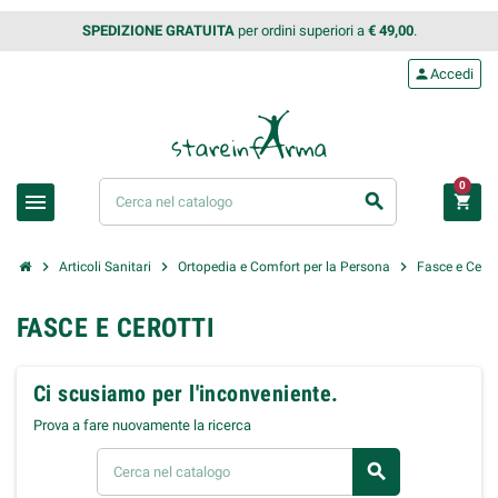
SPEDIZIONE GRATUITA
per ordini superiori a
€ 49,00
.
person
Accedi
0
menu
search
shopping_cart
chevron_right
chevron_right
chevron_right
Articoli Sanitari
Ortopedia e Comfort per la Persona
Fasce e Cerot
FASCE E CEROTTI
Ci scusiamo per l'inconveniente.
Prova a fare nuovamente la ricerca
search