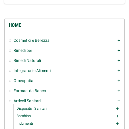
HOME
Cosmetici e Bellezza
add
Rimedi per
add
Rimedi Naturali
add
Integratori e Alimenti
add
Omeopatia
add
Farmaci da Banco
add
Articoli Sanitari
remove
Dispositivi Sanitari
add
Bambino
add
Indumenti
add