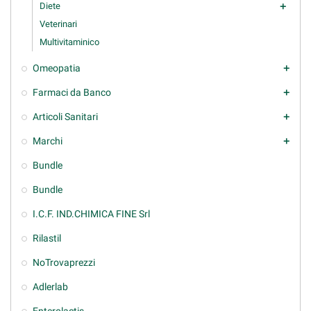
Diete
add
Veterinari
Multivitaminico
Omeopatia
add
Farmaci da Banco
add
Articoli Sanitari
add
Marchi
add
Bundle
Bundle
I.C.F. IND.CHIMICA FINE Srl
Rilastil
NoTrovaprezzi
Adlerlab