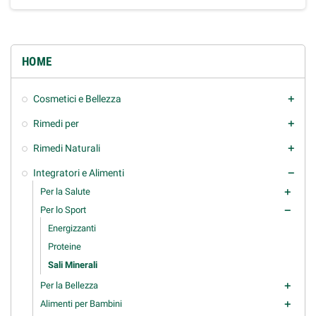
HOME
Cosmetici e Bellezza
add
Rimedi per
add
Rimedi Naturali
add
Integratori e Alimenti
remove
Per la Salute
add
Per lo Sport
remove
Energizzanti
Proteine
Sali Minerali
Per la Bellezza
add
Alimenti per Bambini
add