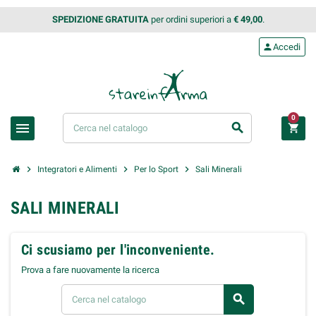
SPEDIZIONE GRATUITA
per ordini superiori a
€ 49,00
.
person
Accedi
0
menu
search
shopping_cart
chevron_right
chevron_right
chevron_right
Integratori e Alimenti
Per lo Sport
Sali Minerali
SALI MINERALI
Ci scusiamo per l'inconveniente.
Prova a fare nuovamente la ricerca
search