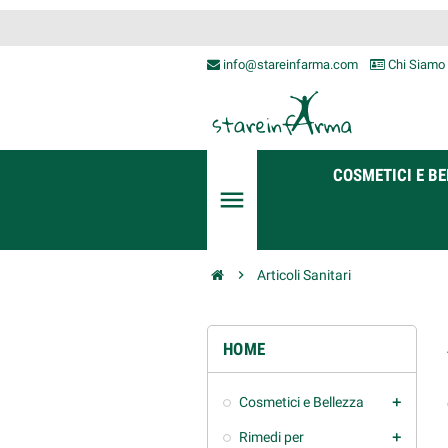
info@stareinfarma.com
Chi Siamo
COSMETICI E BE
menu
chevron_right
Articoli Sanitari
HOME
Cosmetici e Bellezza
add
Rimedi per
add