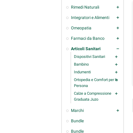
Rimedi Naturali
add
Integratori e Alimenti
add
Omeopatia
add
Farmaci da Banco
add
Articoli Sanitari
remove
Dispositivi Sanitari
add
Bambino
add
Indumenti
add
Ortopedia e Comfort per la
add
Persona
Calze a Compressione
add
Graduata Juzo
Marchi
add
Bundle
Bundle