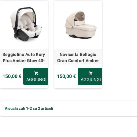
Seggiolino Auto Kory
Navicella Bellagio
Plus Amber Glow 40-
Gran Comfort Amber
85cm Chicco
Glow Chicco
shopping_cart
shopping_cart
150,00 €
150,00 €
AGGIUNGI
AGGIUNGI
Visualizzati 1-2 su 2 articoli