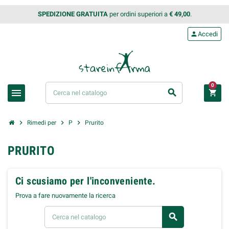
SPEDIZIONE GRATUITA
per ordini superiori a
€ 49,00
.
person
Accedi
0
menu
search
shopping_cart
chevron_right
chevron_right
chevron_right
Rimedi per
P
Prurito
PRURITO
Ci scusiamo per l'inconveniente.
Prova a fare nuovamente la ricerca
search