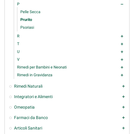
P
remove
Pelle Secca
Prurito
Psoriasi
R
add
T
add
U
add
V
add
Rimedi per Bambini e Neonati
add
Rimedi in Gravidanza
add
Rimedi Naturali
add
Integratori e Alimenti
add
Omeopatia
add
Farmaci da Banco
add
Articoli Sanitari
add