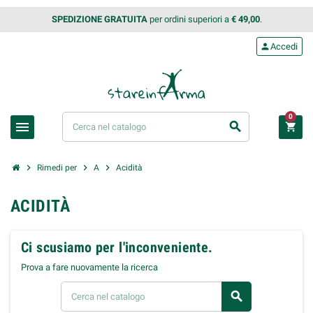
SPEDIZIONE GRATUITA
per ordini superiori a
€ 49,00
.
person
Accedi
0
menu
search
shopping_cart
chevron_right
chevron_right
chevron_right
Rimedi per
A
Acidità
ACIDITÀ
Ci scusiamo per l'inconveniente.
Prova a fare nuovamente la ricerca
search