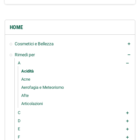
HOME
Cosmetici e Bellezza
add
Rimedi per
remove
A
remove
Acidità
Acne
Aerofagia e Meteorismo
Afte
Articolazioni
C
add
D
add
E
add
F
add