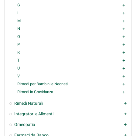
G
add
I
add
M
add
N
add
O
add
P
add
R
add
T
add
U
add
V
add
Rimedi per Bambini e Neonati
add
Rimedi in Gravidanza
add
Rimedi Naturali
add
Integratori e Alimenti
add
Omeopatia
add
Farmaci da Banco
add