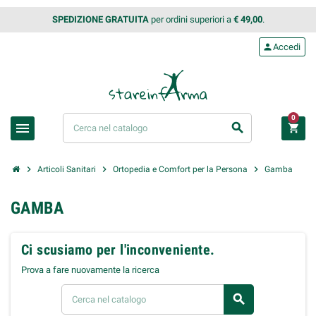
SPEDIZIONE GRATUITA
per ordini superiori a
€ 49,00
.
person
Accedi
0
menu
search
shopping_cart
chevron_right
chevron_right
chevron_right
Articoli Sanitari
Ortopedia e Comfort per la Persona
Gamba
GAMBA
Ci scusiamo per l'inconveniente.
Prova a fare nuovamente la ricerca
search