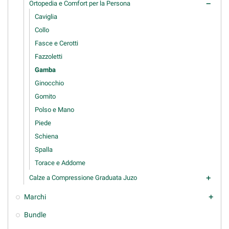
Ortopedia e Comfort per la Persona
remove
Caviglia
Collo
Fasce e Cerotti
Fazzoletti
Gamba
Ginocchio
Gomito
Polso e Mano
Piede
Schiena
Spalla
Torace e Addome
Calze a Compressione Graduata Juzo
add
Marchi
add
Bundle