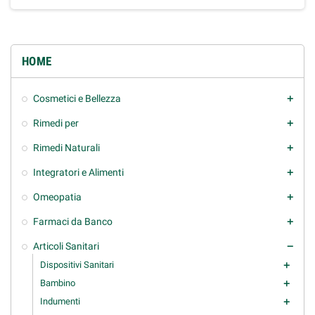
HOME
Cosmetici e Bellezza
add
Rimedi per
add
Rimedi Naturali
add
Integratori e Alimenti
add
Omeopatia
add
Farmaci da Banco
add
Articoli Sanitari
remove
Dispositivi Sanitari
add
Bambino
add
Indumenti
add