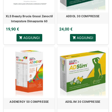
XLS Beauty Brucia Grassi Zenoctil
ADDOL 30 COMPRESSE
Integratore Dimagrante 60
Compresse
19,90 €
24,00 €
AGGIUNGI
AGGIUNGI
shopping_cart
shopping_cart
ADENERGY 50 COMPRESSE
ADSLIM 30 COMPRESSE