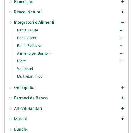
Rimedi per
add
Rimedi Naturali
add
Integratori e Alimenti
remove
Per la Salute
add
Per lo Sport
add
Per la Bellezza
add
Alimenti per Bambini
add
Diete
add
Veterinari
Multivitaminico
Omeopatia
add
Farmaci da Banco
add
Articoli Sanitari
add
Marchi
add
Bundle