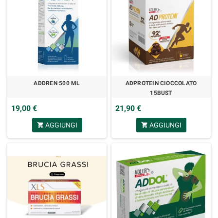
ADDREN 500 ML
ADPROTEIN CIOCCOLATO
15BUST
19,00 €
21,90 €
AGGIUNGI
AGGIUNGI
shopping_cart
shopping_cart