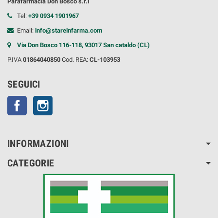
Parafarmacia Don Bosco s.r.l
Tel:
+39 0934 1901967
Email:
info@stareinfarma.com
Via Don Bosco 116-118, 93017 San cataldo (CL)
P.IVA
01864040850
Cod. REA:
CL-103953
SEGUICI
Facebook
Instagram
INFORMAZIONI
CATEGORIE