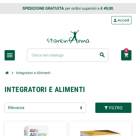
SPEDIZIONE GRATUITA
per ordini superiori a
€ 49,00
.
person
Accedi
0
menu
search
shopping_cart
chevron_right
Integratori e Alimenti
INTEGRATORI E ALIMENTI
Rilevanza
FILTRO