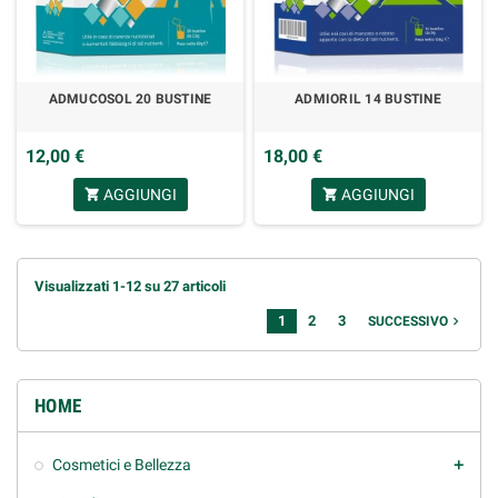
ADMUCOSOL 20 BUSTINE
ADMIORIL 14 BUSTINE
12,00 €
18,00 €
AGGIUNGI
AGGIUNGI
shopping_cart
shopping_cart
Visualizzati 1-12 su 27 articoli
1
2
3
navigate_next
SUCCESSIVO
HOME
Cosmetici e Bellezza
add