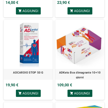
14,00 €
23,90 €
AGGIUNGI
AGGIUNGI
shopping_cart
shopping_cart
ADCARDIO STOP 50 G
ADKeto Box dimagrante 10+10
giorni
19,90 €
109,00 €
AGGIUNGI
AGGIUNGI
shopping_cart
shopping_cart