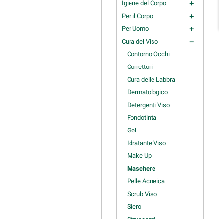
Igiene del Corpo
add
Per il Corpo
add
Per Uomo
add
Cura del Viso
remove
Contorno Occhi
Correttori
Cura delle Labbra
Dermatologico
Detergenti Viso
Fondotinta
Gel
Idratante Viso
Make Up
Maschere
Pelle Acneica
Scrub Viso
Siero