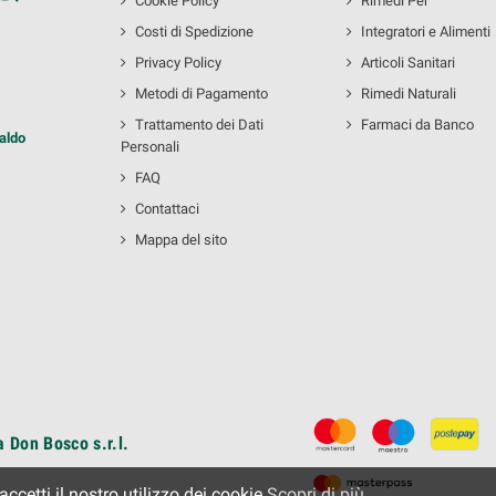
Cookie Policy
Rimedi Per
Costi di Spedizione
Integratori e Alimenti
Privacy Policy
Articoli Sanitari
Metodi di Pagamento
Rimedi Naturali
Trattamento dei Dati
Farmaci da Banco
aldo
Personali
FAQ
Contattaci
Mappa del sito
 Don Bosco s.r.l.
cetti il ​​nostro utilizzo dei cookie.
Scopri di più
.