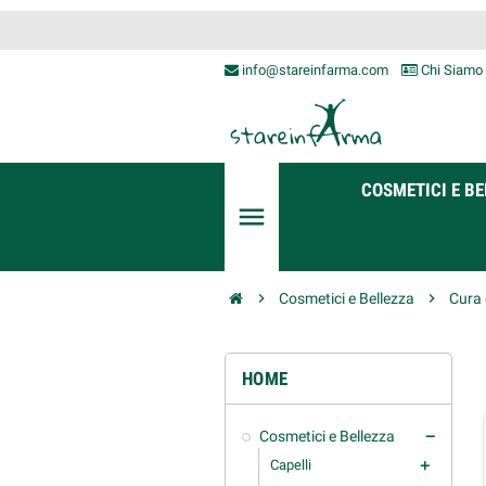
info@stareinfarma.com
Chi Siamo
COSMETICI E BE
menu
chevron_right
Cosmetici e Bellezza
chevron_right
Cura 
HOME
Cosmetici e Bellezza
remove
Capelli
add