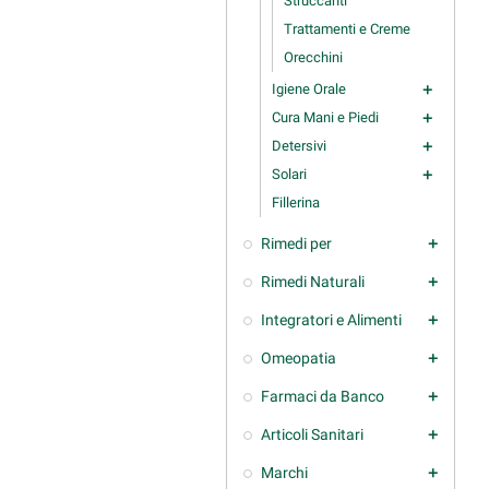
Struccanti
Trattamenti e Creme
Orecchini
Igiene Orale
add
Cura Mani e Piedi
add
Detersivi
add
Solari
add
Fillerina
Rimedi per
add
Rimedi Naturali
add
Integratori e Alimenti
add
Omeopatia
add
Farmaci da Banco
add
Articoli Sanitari
add
Marchi
add