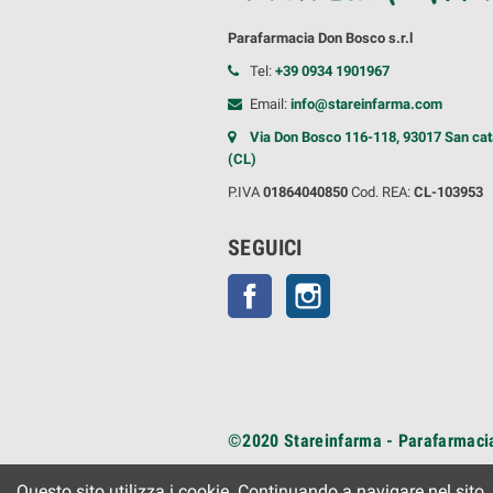
Parafarmacia Don Bosco s.r.l
Tel:
+39 0934 1901967
Email:
info@stareinfarma.com
Via Don Bosco 116-118, 93017 San cat
(CL)
P.IVA
01864040850
Cod. REA:
CL-103953
SEGUICI
Facebook
Instagram
©2020
Stareinfarma - Parafarmacia
Questo sito utilizza i cookie. Continuando a navigare nel sito, ac