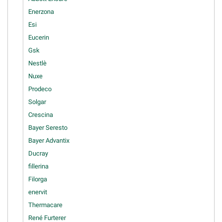
Enerzona
Esi
Eucerin
Gsk
Nestlè
Nuxe
Prodeco
Solgar
Crescina
Bayer Seresto
Bayer Advantix
Ducray
fillerina
Filorga
enervit
Thermacare
René Furterer