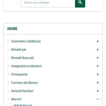
search
HOME
Cosmetici e Bellezza
add
Rimedi per
add
Rimedi Naturali
add
Integratori e Alimenti
add
Omeopatia
add
Farmaci da Banco
add
Articoli Sanitari
add
Marchi
remove
Abbott Ensure