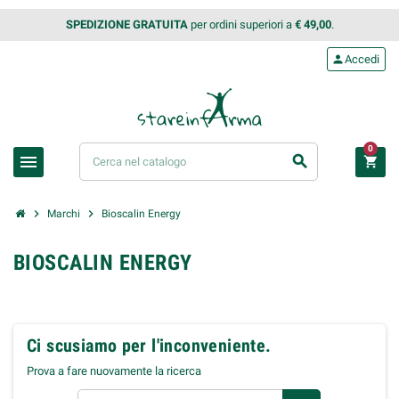
SPEDIZIONE GRATUITA
per ordini superiori a
€ 49,00
.
person
Accedi
0
menu
search
shopping_cart
chevron_right
chevron_right
Marchi
Bioscalin Energy
BIOSCALIN ENERGY
Ci scusiamo per l'inconveniente.
Prova a fare nuovamente la ricerca