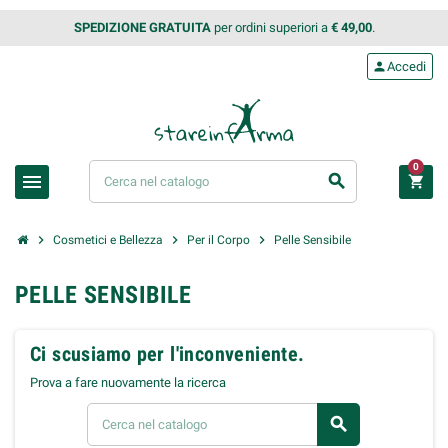
SPEDIZIONE GRATUITA
per ordini superiori a
€ 49,00
.
person
Accedi
0
menu
search
shopping_cart
chevron_right
chevron_right
chevron_right
Cosmetici e Bellezza
Per il Corpo
Pelle Sensibile
PELLE SENSIBILE
Ci scusiamo per l'inconveniente.
Prova a fare nuovamente la ricerca
search