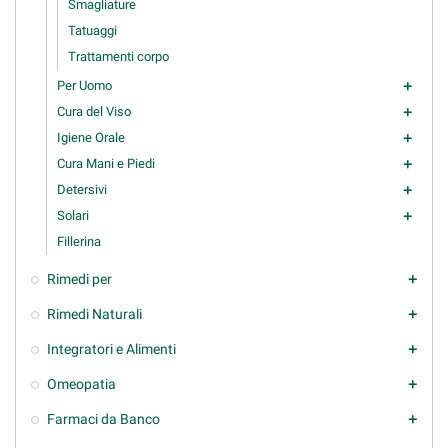
Smagliature
Tatuaggi
Trattamenti corpo
Per Uomo
add
Cura del Viso
add
Igiene Orale
add
Cura Mani e Piedi
add
Detersivi
add
Solari
add
Fillerina
Rimedi per
add
Rimedi Naturali
add
Integratori e Alimenti
add
Omeopatia
add
Farmaci da Banco
add