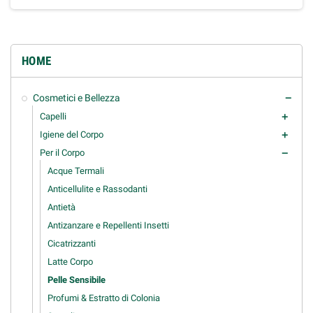
HOME
Cosmetici e Bellezza
remove
Capelli
add
Igiene del Corpo
add
Per il Corpo
remove
Acque Termali
Anticellulite e Rassodanti
Antietà
Antizanzare e Repellenti Insetti
Cicatrizzanti
Latte Corpo
Pelle Sensibile
Profumi & Estratto di Colonia