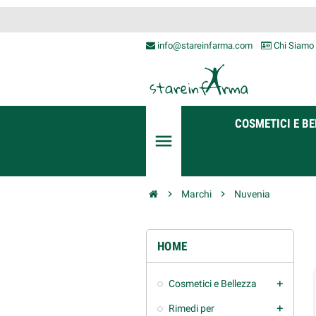
info@stareinfarma.com
Chi Siamo
COSMETICI E BE
menu
chevron_right
Marchi
chevron_right
Nuvenia
HOME
Cosmetici e Bellezza
add
Rimedi per
add