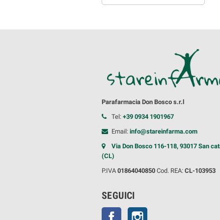
Parafarmacia Don Bosco s.r.l
Tel:
+39 0934 1901967
Email:
info@stareinfarma.com
Via Don Bosco 116-118, 93017 San cat
(CL)
P.IVA
01864040850
Cod. REA:
CL-103953
SEGUICI
Facebook
Instagram