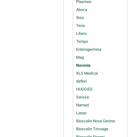
Plasmon
Aboca
Ibsa
Tena
Libero
Tempo
Enterogermina
Mag
Nuvenia
XLS Medical
daflon
HUGGIES
Swisse
Named
Lierac
Bioscalin Nova Genina
Bioscalin Tricoage
Bioscalin Energy