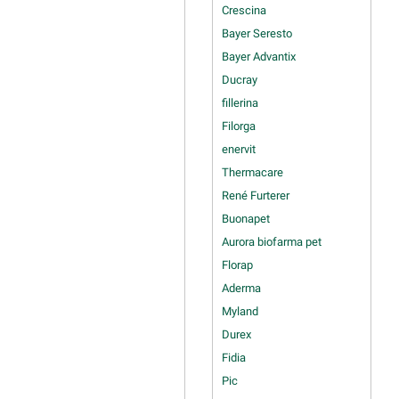
Crescina
Bayer Seresto
Bayer Advantix
Ducray
fillerina
Filorga
enervit
Thermacare
René Furterer
Buonapet
Aurora biofarma pet
Florap
Aderma
Myland
Durex
Fidia
Pic