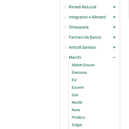
Rimedi Naturali
add
Integratori e Alimenti
add
Omeopatia
add
Farmaci da Banco
add
Articoli Sanitari
add
Marchi
remove
Abbott Ensure
Enerzona
Esi
Eucerin
Gsk
Nestlè
Nuxe
Prodeco
Solgar