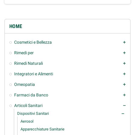
HOME
Cosmetici e Bellezza
add
Rimedi per
add
Rimedi Naturali
add
Integratori e Alimenti
add
Omeopatia
add
Farmaci da Banco
add
Articoli Sanitari
remove
Dispositivi Sanitari
remove
Aerosol
Apparecchiature Sanitarie