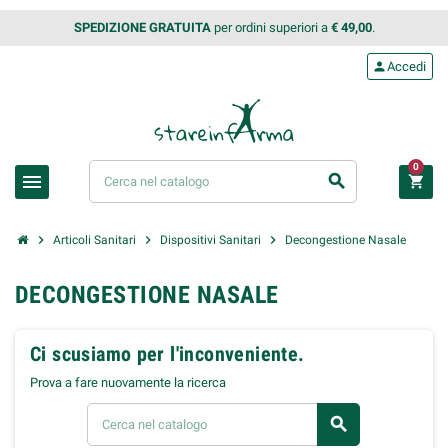
SPEDIZIONE GRATUITA
per ordini superiori a
€ 49,00
.
person
Accedi
0
menu
search
shopping_cart
chevron_right
chevron_right
chevron_right
Articoli Sanitari
Dispositivi Sanitari
Decongestione Nasale
DECONGESTIONE NASALE
Ci scusiamo per l'inconveniente.
Prova a fare nuovamente la ricerca
search