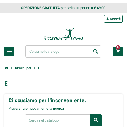
SPEDIZIONE GRATUITA
per ordini superiori a
€ 49,00
.
person
Accedi
0
menu
search
shopping_cart
chevron_right
chevron_right
Rimedi per
E
E
Ci scusiamo per l'inconveniente.
Prova a fare nuovamente la ricerca
search