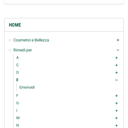
HOME
Cosmetici e Bellezza
add
Rimedi per
remove
A
add
C
add
D
add
E
remove
Emorroidi
F
add
G
add
I
add
M
add
N
add