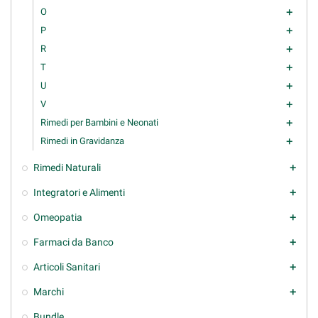
O
add
P
add
R
add
T
add
U
add
V
add
Rimedi per Bambini e Neonati
add
Rimedi in Gravidanza
add
Rimedi Naturali
add
Integratori e Alimenti
add
Omeopatia
add
Farmaci da Banco
add
Articoli Sanitari
add
Marchi
add
Bundle