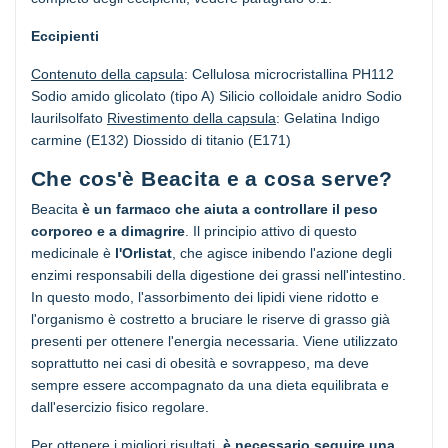
Eccipienti
Contenuto della capsula
: Cellulosa microcristallina PH112
Sodio amido glicolato (tipo A) Silicio colloidale anidro Sodio
laurilsolfato
Rivestimento della capsula
: Gelatina Indigo
carmine (E132) Diossido di titanio (E171)
Che cos'è Beacita e a cosa serve?
Beacita
è un farmaco che aiuta a controllare il peso
corporeo e a dimagrire
. Il principio attivo di questo
medicinale è
l'Orlistat
, che agisce inibendo l'azione degli
enzimi responsabili della digestione dei grassi nell'intestino.
In questo modo, l'assorbimento dei lipidi viene ridotto e
l'organismo è costretto a bruciare le riserve di grasso già
presenti per ottenere l'energia necessaria. Viene utilizzato
soprattutto nei casi di obesità e sovrappeso, ma deve
sempre essere accompagnato da una dieta equilibrata e
dall'esercizio fisico regolare.
Per ottenere i migliori risultati,
è necessario seguire una