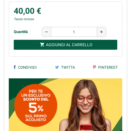
40,00 €
Tasse incluse
remove
add
Quantità
shopping_cart
AGGIUNGI AL CARRELLO
CONDIVIDI
TWITTA
PINTEREST