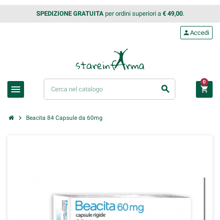
SPEDIZIONE GRATUITA
per ordini superiori a
€ 49,00
.
person
Accedi
0
menu
search
shopping_cart
chevron_right
Beacita 84 Capsule da 60mg