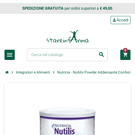
SPEDIZIONE GRATUITA
per ordini superiori a
€ 49,00
.
person
Accedi
0
menu
search
shopping_cart
chevron_right
chevron_right
Integratori e Alimenti
Nutricia - Nutilis Powder Addensante Confezion