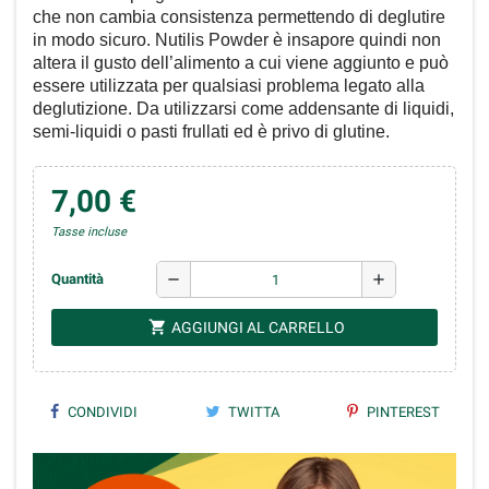
che non cambia consistenza permettendo di deglutire
in modo sicuro. Nutilis Powder è insapore quindi non
altera il gusto dell’alimento a cui viene aggiunto e può
essere utilizzata per qualsiasi problema legato alla
deglutizione. Da utilizzarsi come addensante di liquidi,
semi-liquidi o pasti frullati ed è privo di glutine.
7,00 €
Tasse incluse
remove
add
Quantità
shopping_cart
AGGIUNGI AL CARRELLO
CONDIVIDI
TWITTA
PINTEREST