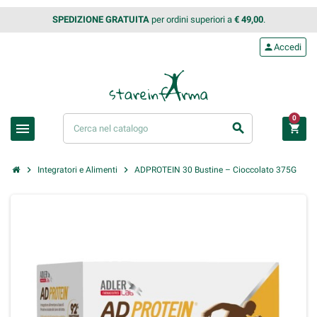
SPEDIZIONE GRATUITA
per ordini superiori a
€ 49,00
.
person
Accedi
0
menu
search
shopping_cart
chevron_right
chevron_right
Integratori e Alimenti
ADPROTEIN 30 Bustine – Cioccolato 375G