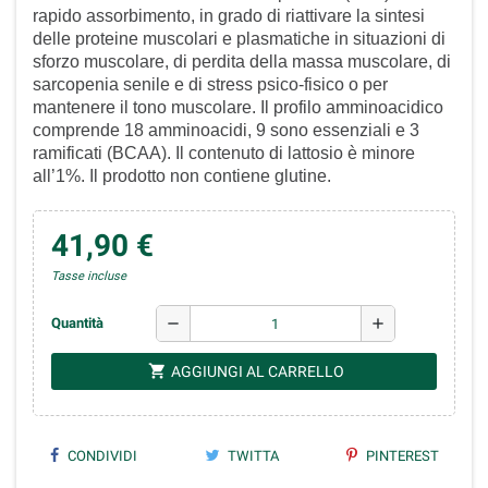
rapido assorbimento, in grado di riattivare la sintesi
delle proteine muscolari e plasmatiche in situazioni di
sforzo muscolare, di perdita della massa muscolare, di
sarcopenia senile e di stress psico-fisico o per
mantenere il tono muscolare. Il profilo amminoacidico
comprende 18 amminoacidi, 9 sono essenziali e 3
ramificati (BCAA). Il contenuto di lattosio è minore
all’1%. Il prodotto non contiene glutine.
41,90 €
Tasse incluse
remove
add
Quantità
shopping_cart
AGGIUNGI AL CARRELLO
CONDIVIDI
TWITTA
PINTEREST