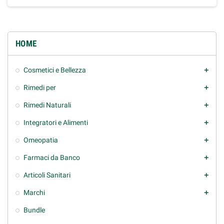
HOME
Cosmetici e Bellezza
add
Rimedi per
add
Rimedi Naturali
add
Integratori e Alimenti
add
Omeopatia
add
Farmaci da Banco
add
Articoli Sanitari
add
Marchi
add
Bundle