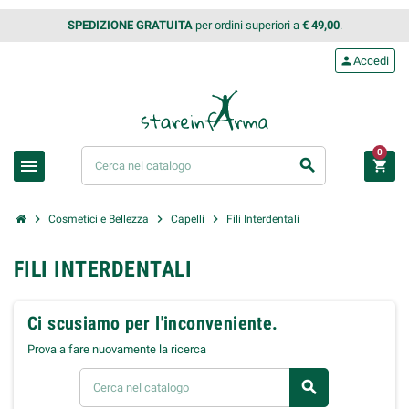
SPEDIZIONE GRATUITA
per ordini superiori a
€ 49,00
.
person
Accedi
0
menu
search
shopping_cart
chevron_right
chevron_right
chevron_right
Cosmetici e Bellezza
Capelli
Fili Interdentali
FILI INTERDENTALI
Ci scusiamo per l'inconveniente.
Prova a fare nuovamente la ricerca
search