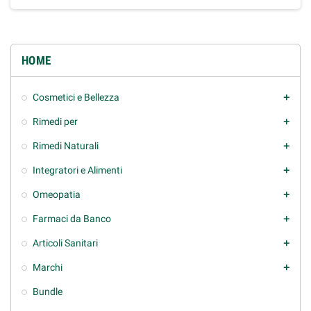
HOME
Cosmetici e Bellezza
add
Rimedi per
add
Rimedi Naturali
add
Integratori e Alimenti
add
Omeopatia
add
Farmaci da Banco
add
Articoli Sanitari
add
Marchi
add
Bundle