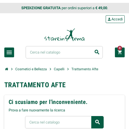
SPEDIZIONE GRATUITA
per ordini superiori a
€ 49,00
.
person
Accedi
0
menu
search
shopping_cart
chevron_right
chevron_right
chevron_right
Cosmetici e Bellezza
Capelli
Trattamento Afte
TRATTAMENTO AFTE
Ci scusiamo per l'inconveniente.
Prova a fare nuovamente la ricerca
search