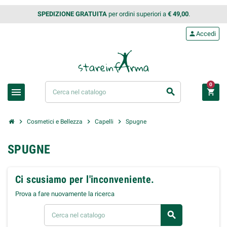
SPEDIZIONE GRATUITA
per ordini superiori a
€ 49,00
.
person
Accedi
0
menu
search
shopping_cart
chevron_right
chevron_right
chevron_right
Cosmetici e Bellezza
Capelli
Spugne
SPUGNE
Ci scusiamo per l'inconveniente.
Prova a fare nuovamente la ricerca
search