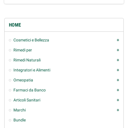
HOME
Cosmetici e Bellezza
add
Rimedi per
add
Rimedi Naturali
add
Integratori e Alimenti
add
Omeopatia
add
Farmaci da Banco
add
Articoli Sanitari
add
Marchi
add
Bundle