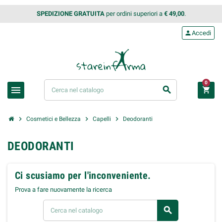
SPEDIZIONE GRATUITA
per ordini superiori a
€ 49,00
.
person
Accedi
0
menu
search
shopping_cart
chevron_right
chevron_right
chevron_right
Cosmetici e Bellezza
Capelli
Deodoranti
DEODORANTI
Ci scusiamo per l'inconveniente.
Prova a fare nuovamente la ricerca
search