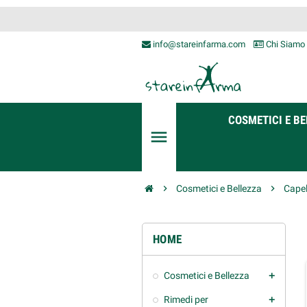
info@stareinfarma.com
Chi Siamo
COSMETICI E BE
menu
chevron_right
Cosmetici e Bellezza
chevron_right
Capel
HOME
Cosmetici e Bellezza
add
Rimedi per
add