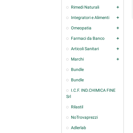
Rimedi Naturali
add
Integratori e Alimenti
add
Omeopatia
add
Farmaci da Banco
add
Articoli Sanitari
add
Marchi
add
Bundle
Bundle
I.C.F. IND.CHIMICA FINE
Srl
Rilastil
NoTrovaprezzi
Adlerlab