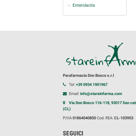
Enterolactis
Parafarmacia Don Bosco s.r.l
Tel:
+39 0934 1901967
Email:
info@stareinfarma.com
Via Don Bosco 116-118, 93017 San cat
(CL)
P.IVA
01864040850
Cod. REA:
CL-103953
SEGUICI